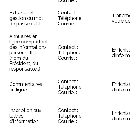
Courriel :
Extranet et
Contact :
Traitemen
gestion du mot
Téléphone :
votre de
de passe oublié
Courriel :
Annuaires en
ligne comportant
des informations
Contact :
Enrichiss
personnelles
Téléphone :
d’informat
(nom du
Courriel :
Président, du
responsable…)
Contact :
Commentaires
Enrichiss
Téléphone :
en ligne
d’informat
Courriel :
Inscription aux
Contact :
Enrichiss
lettres
Téléphone :
d’informat
d’information
Courriel :