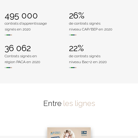
495 000
26%
contrats d’apprentissage
de contrats signés
signés en 2020
niveau CAP/BEP en 2020
36 062
22%
Contrats signés en
de contrats signés
région PACA en 2020
niveau Bac+2 en 2020
Entre
les lignes