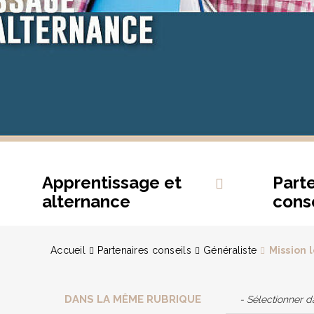
Apprentissage et
Part
alternance
conse
Accueil
Partenaires conseils
Généraliste
Mission 
DANS LA MÊME RUBRIQUE
- Sélectionner 