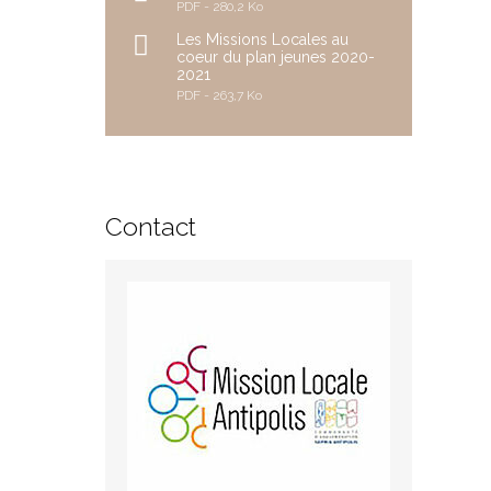
PDF
280,2 Ko
Les Missions Locales au
coeur du plan jeunes 2020-
2021
PDF
263,7 Ko
Contact