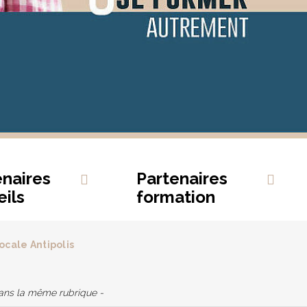
enaires
Partenaires
ils
formation
locale Antipolis
dans la même rubrique -