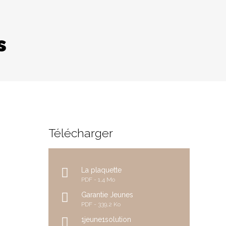
s
Télécharger
La plaquette
PDF
1,4 Mo
Garantie Jeunes
PDF
339,2 Ko
1jeune1solution