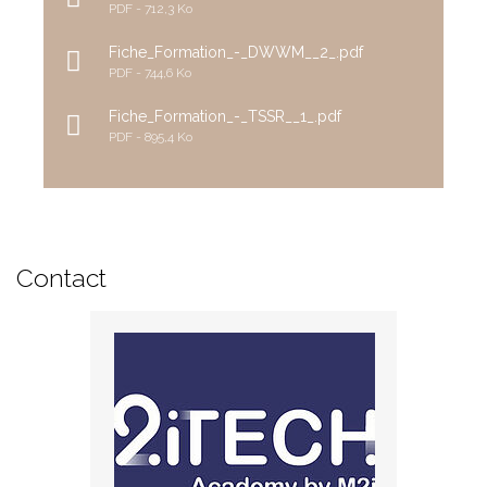
PDF
712,3 Ko
Fiche_Formation_-_DWWM__2_.pdf
PDF
744,6 Ko
Fiche_Formation_-_TSSR__1_.pdf
PDF
895,4 Ko
Contact