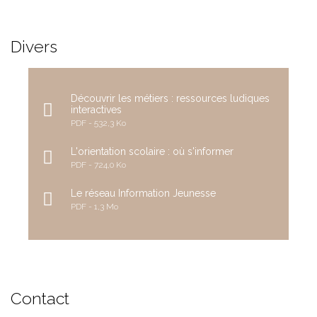
Divers
Découvrir les métiers : ressources ludiques
interactives
PDF
532,3 Ko
L'orientation scolaire : où s'informer
PDF
724,0 Ko
Le réseau Information Jeunesse
PDF
1,3 Mo
Contact