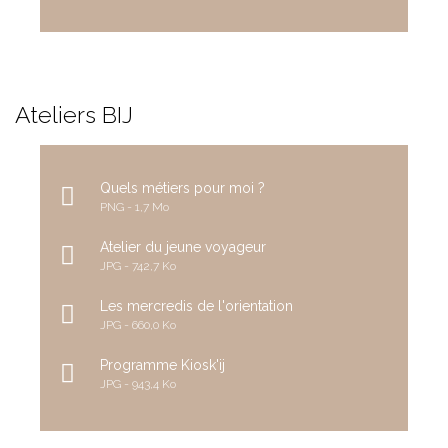
Ateliers BIJ
Quels métiers pour moi ?
PNG
1,7 Mo
Atelier du jeune voyageur
JPG
742,7 Ko
Les mercredis de l'orientation
JPG
660,0 Ko
Programme Kiosk'ij
JPG
943,4 Ko