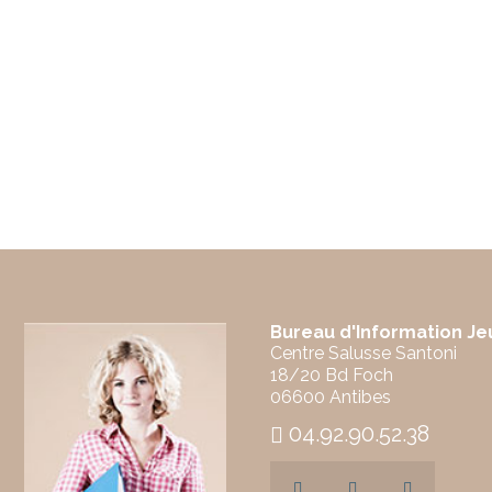
Bureau d'Information J
Centre Salusse Santoni
18/20 Bd Foch
06600 Antibes
04.92.90.52.38