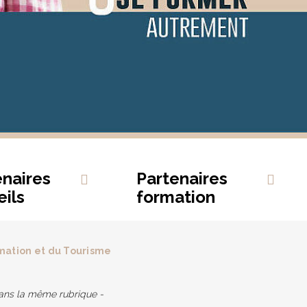
enaires
Partenaires
ils
formation
imation et du Tourisme
dans la même rubrique -