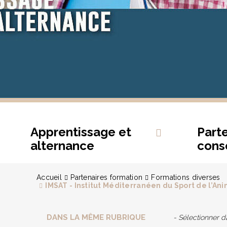
Apprentissage et
Part
alternance
conse
Accueil
Partenaires formation
Formations diverses
IMSAT - Institut Méditerranéen du Sport de l’An
DANS LA MÊME RUBRIQUE
- Sélectionner 