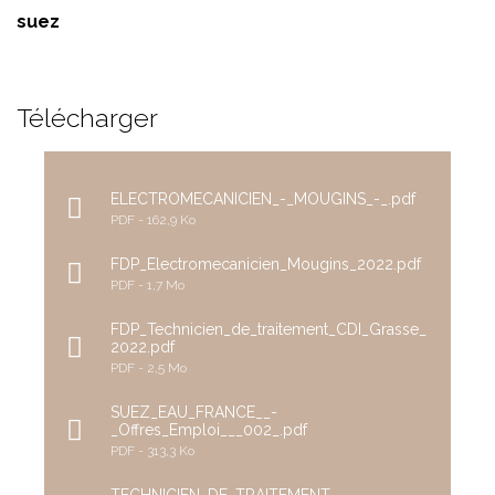
suez
Télécharger
ELECTROMECANICIEN_-_MOUGINS_-_.pdf
PDF
162,9 Ko
FDP_Electromecanicien_Mougins_2022.pdf
PDF
1,7 Mo
FDP_Technicien_de_traitement_CDI_Grasse_
2022.pdf
PDF
2,5 Mo
SUEZ_EAU_FRANCE__-
_Offres_Emploi___002_.pdf
PDF
313,3 Ko