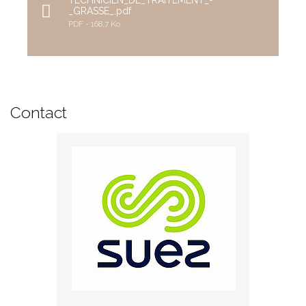
TECHNICIEN_DE_TRAITEMENT_-
_GRASSE_.pdf
PDF
168,7 Ko
Contact