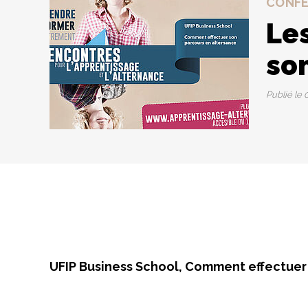
CONF
Le
so
Publié le
0
UFIP Business School, Comment effectuer