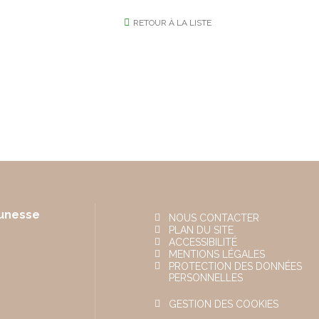
RETOUR À LA LISTE
eunesse
NOUS CONTACTER
PLAN DU SITE
ACCESSIBILITÉ
MENTIONS LÉGALES
PROTECTION DES DONNÉES
PERSONNELLES
GESTION DES COOKIES