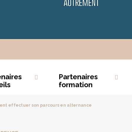
enaires
Partenaires
ils
formation
nt effectuer son parcours en alternance